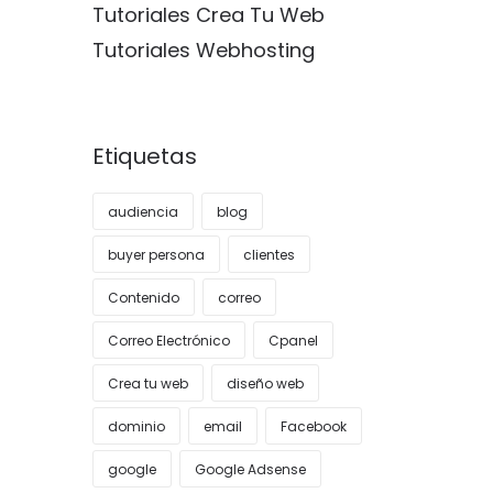
Tutoriales Crea Tu Web
Tutoriales Webhosting
Etiquetas
audiencia
blog
buyer persona
clientes
Contenido
correo
Correo Electrónico
Cpanel
Crea tu web
diseño web
dominio
email
Facebook
google
Google Adsense