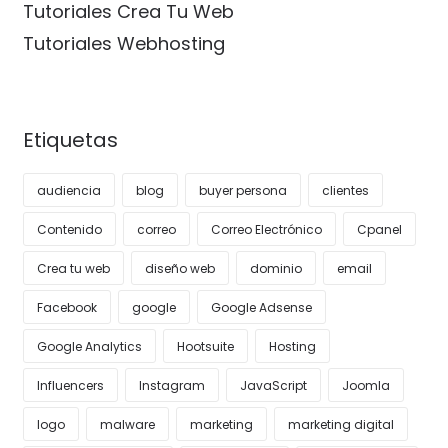
Tutoriales Crea Tu Web
Tutoriales Webhosting
Etiquetas
audiencia
blog
buyer persona
clientes
Contenido
correo
Correo Electrónico
Cpanel
Crea tu web
diseño web
dominio
email
Facebook
google
Google Adsense
Google Analytics
Hootsuite
Hosting
Influencers
Instagram
JavaScript
Joomla
logo
malware
marketing
marketing digital