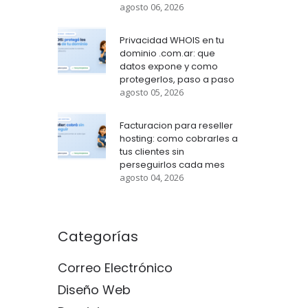
agosto 06, 2026
Privacidad WHOIS en tu
dominio .com.ar: que
datos expone y como
protegerlos, paso a paso
agosto 05, 2026
Facturacion para reseller
hosting: como cobrarles a
tus clientes sin
perseguirlos cada mes
agosto 04, 2026
Categorías
Correo Electrónico
Diseño Web