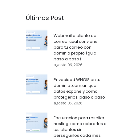
Últimos Post
Webmail o cliente de
correo: cual conviene
para tu correo con
dominio propio (guia
paso a paso)
agosto 06, 2026
Privacidad WHOIS en tu
dominio .com.ar: que
datos expone y como
protegerlos, paso a paso
agosto 05, 2026
Facturacion para reseller
hosting: como cobrarles a
tus clientes sin
perseguirlos cada mes