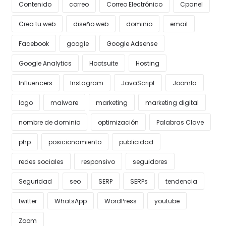
Contenido
correo
Correo Electrónico
Cpanel
Crea tu web
diseño web
dominio
email
Facebook
google
Google Adsense
Google Analytics
Hootsuite
Hosting
Influencers
Instagram
JavaScript
Joomla
logo
malware
marketing
marketing digital
nombre de dominio
optimización
Palabras Clave
php
posicionamiento
publicidad
redes sociales
responsivo
seguidores
Seguridad
seo
SERP
SERPs
tendencia
twitter
WhatsApp
WordPress
youtube
Zoom