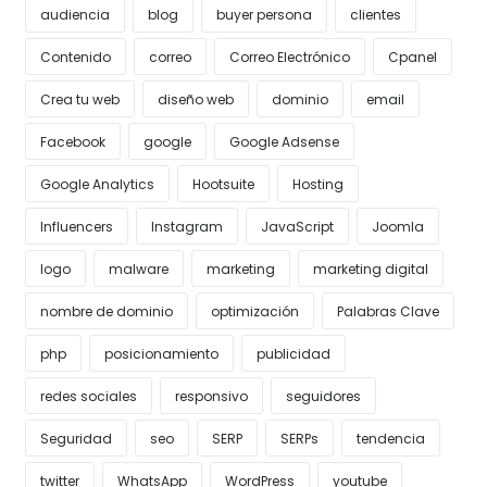
audiencia
blog
buyer persona
clientes
Contenido
correo
Correo Electrónico
Cpanel
Crea tu web
diseño web
dominio
email
Facebook
google
Google Adsense
Google Analytics
Hootsuite
Hosting
Influencers
Instagram
JavaScript
Joomla
logo
malware
marketing
marketing digital
nombre de dominio
optimización
Palabras Clave
php
posicionamiento
publicidad
redes sociales
responsivo
seguidores
Seguridad
seo
SERP
SERPs
tendencia
twitter
WhatsApp
WordPress
youtube