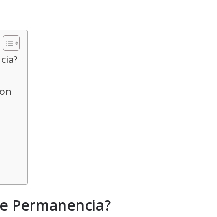
cia?
ion
de Permanencia?