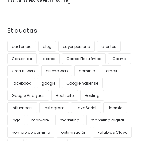
Tutoriales Webhosting
Etiquetas
audiencia
blog
buyer persona
clientes
Contenido
correo
Correo Electrónico
Cpanel
Crea tu web
diseño web
dominio
email
Facebook
google
Google Adsense
Google Analytics
Hootsuite
Hosting
Influencers
Instagram
JavaScript
Joomla
logo
malware
marketing
marketing digital
nombre de dominio
optimización
Palabras Clave