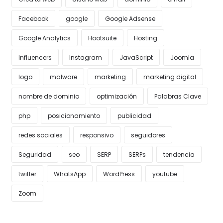
Facebook
google
Google Adsense
Google Analytics
Hootsuite
Hosting
Influencers
Instagram
JavaScript
Joomla
logo
malware
marketing
marketing digital
nombre de dominio
optimización
Palabras Clave
php
posicionamiento
publicidad
redes sociales
responsivo
seguidores
Seguridad
seo
SERP
SERPs
tendencia
twitter
WhatsApp
WordPress
youtube
Zoom