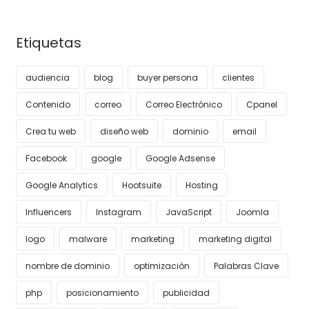
Etiquetas
audiencia
blog
buyer persona
clientes
Contenido
correo
Correo Electrónico
Cpanel
Crea tu web
diseño web
dominio
email
Facebook
google
Google Adsense
Google Analytics
Hootsuite
Hosting
Influencers
Instagram
JavaScript
Joomla
logo
malware
marketing
marketing digital
nombre de dominio
optimización
Palabras Clave
php
posicionamiento
publicidad