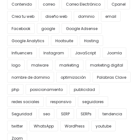
Contenido
correo
Correo Electrónico
Cpanel
Crea tu web
diseño web
dominio
email
Facebook
google
Google Adsense
Google Analytics
Hootsuite
Hosting
Influencers
Instagram
JavaScript
Joomla
logo
malware
marketing
marketing digital
nombre de dominio
optimización
Palabras Clave
php
posicionamiento
publicidad
redes sociales
responsivo
seguidores
Seguridad
seo
SERP
SERPs
tendencia
twitter
WhatsApp
WordPress
youtube
Zoom