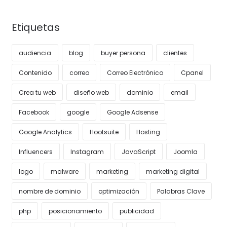
Etiquetas
audiencia
blog
buyer persona
clientes
Contenido
correo
Correo Electrónico
Cpanel
Crea tu web
diseño web
dominio
email
Facebook
google
Google Adsense
Google Analytics
Hootsuite
Hosting
Influencers
Instagram
JavaScript
Joomla
logo
malware
marketing
marketing digital
nombre de dominio
optimización
Palabras Clave
php
posicionamiento
publicidad