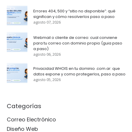
Errores 404, 500 y “sitio no disponible”: qué
significan y cómo resolverlos paso a paso
agosto 07, 2026
Webmail o cliente de correo: cual conviene
para tu correo con dominio propio (guia paso
a paso)
agosto 06, 2026
Privacidad WHOIS en tu dominio .com.ar: que
datos expone y como protegerlos, paso a paso
agosto 05, 2026
Categorías
Correo Electrónico
Diseño Web