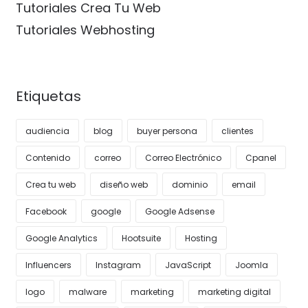
Tutoriales Crea Tu Web
Tutoriales Webhosting
Etiquetas
audiencia
blog
buyer persona
clientes
Contenido
correo
Correo Electrónico
Cpanel
Crea tu web
diseño web
dominio
email
Facebook
google
Google Adsense
Google Analytics
Hootsuite
Hosting
Influencers
Instagram
JavaScript
Joomla
logo
malware
marketing
marketing digital