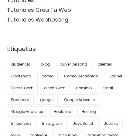
Tutoriales
Tutoriales Crea Tu Web
Tutoriales Webhosting
Etiquetas
audiencia
blog
buyer persona
clientes
Contenido
correo
Correo Electrónico
Cpanel
Crea tu web
diseño web
dominio
email
Facebook
google
Google Adsense
Google Analytics
Hootsuite
Hosting
Influencers
Instagram
JavaScript
Joomla
logo
malware
marketing
marketing digital