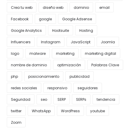
Crea tu web
diseño web
dominio
email
Facebook
google
Google Adsense
Google Analytics
Hootsuite
Hosting
Influencers
Instagram
JavaScript
Joomla
logo
malware
marketing
marketing digital
nombre de dominio
optimización
Palabras Clave
php
posicionamiento
publicidad
redes sociales
responsivo
seguidores
Seguridad
seo
SERP
SERPs
tendencia
twitter
WhatsApp
WordPress
youtube
Zoom