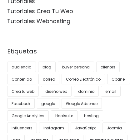
Tutoriales
Tutoriales Crea Tu Web
Tutoriales Webhosting
Etiquetas
audiencia
blog
buyer persona
clientes
Contenido
correo
Correo Electrónico
Cpanel
Crea tu web
diseño web
dominio
email
Facebook
google
Google Adsense
Google Analytics
Hootsuite
Hosting
Influencers
Instagram
JavaScript
Joomla