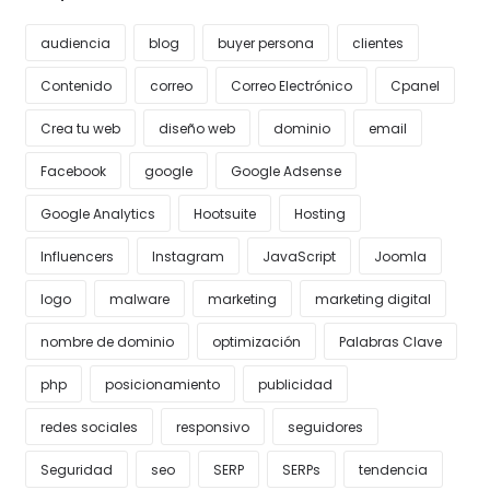
audiencia
blog
buyer persona
clientes
Contenido
correo
Correo Electrónico
Cpanel
Crea tu web
diseño web
dominio
email
Facebook
google
Google Adsense
Google Analytics
Hootsuite
Hosting
Influencers
Instagram
JavaScript
Joomla
logo
malware
marketing
marketing digital
nombre de dominio
optimización
Palabras Clave
php
posicionamiento
publicidad
redes sociales
responsivo
seguidores
Seguridad
seo
SERP
SERPs
tendencia