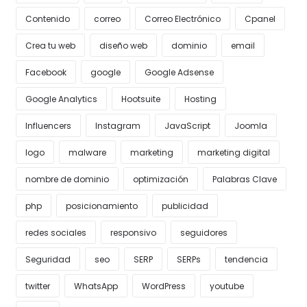
Contenido
correo
Correo Electrónico
Cpanel
Crea tu web
diseño web
dominio
email
Facebook
google
Google Adsense
Google Analytics
Hootsuite
Hosting
Influencers
Instagram
JavaScript
Joomla
logo
malware
marketing
marketing digital
nombre de dominio
optimización
Palabras Clave
php
posicionamiento
publicidad
redes sociales
responsivo
seguidores
Seguridad
seo
SERP
SERPs
tendencia
twitter
WhatsApp
WordPress
youtube