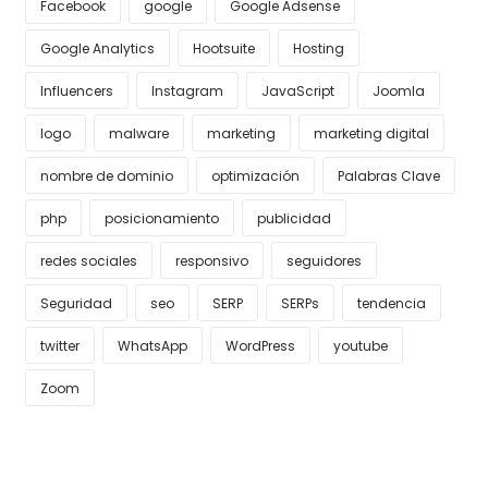
Facebook
google
Google Adsense
Google Analytics
Hootsuite
Hosting
Influencers
Instagram
JavaScript
Joomla
logo
malware
marketing
marketing digital
nombre de dominio
optimización
Palabras Clave
php
posicionamiento
publicidad
redes sociales
responsivo
seguidores
Seguridad
seo
SERP
SERPs
tendencia
twitter
WhatsApp
WordPress
youtube
Zoom