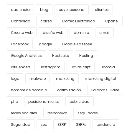
audiencia
blog
buyer persona
clientes
Contenido
correo
Correo Electrónico
Cpanel
Crea tu web
diseño web
dominio
email
Facebook
google
Google Adsense
Google Analytics
Hootsuite
Hosting
Influencers
Instagram
JavaScript
Joomla
logo
malware
marketing
marketing digital
nombre de dominio
optimización
Palabras Clave
php
posicionamiento
publicidad
redes sociales
responsivo
seguidores
Seguridad
seo
SERP
SERPs
tendencia