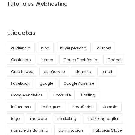
Tutoriales Webhosting
Etiquetas
audiencia
blog
buyer persona
clientes
Contenido
correo
Correo Electrónico
Cpanel
Crea tu web
diseño web
dominio
email
Facebook
google
Google Adsense
Google Analytics
Hootsuite
Hosting
Influencers
Instagram
JavaScript
Joomla
logo
malware
marketing
marketing digital
nombre de dominio
optimización
Palabras Clave