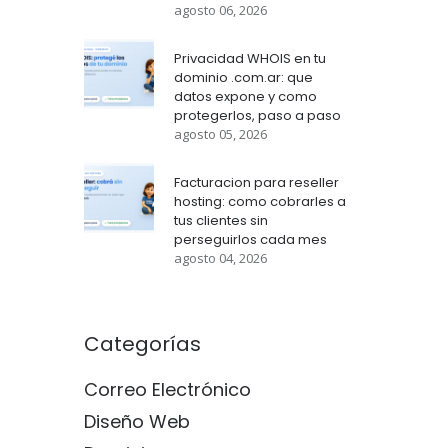
agosto 06, 2026
Privacidad WHOIS en tu
dominio .com.ar: que
datos expone y como
protegerlos, paso a paso
agosto 05, 2026
Facturacion para reseller
hosting: como cobrarles a
tus clientes sin
perseguirlos cada mes
agosto 04, 2026
Categorías
Correo Electrónico
Diseño Web