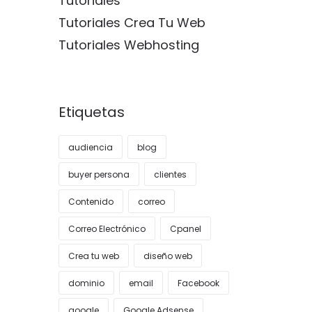
Tutoriales
Tutoriales Crea Tu Web
Tutoriales Webhosting
Etiquetas
audiencia
blog
buyer persona
clientes
Contenido
correo
Correo Electrónico
Cpanel
Crea tu web
diseño web
dominio
email
Facebook
google
Google Adsense