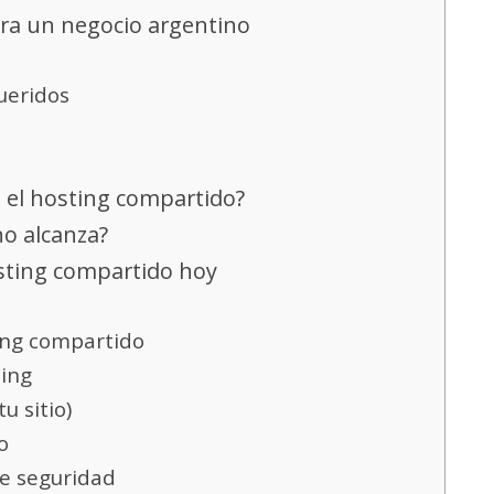
ara un negocio argentino
ueridos
l el hosting compartido?
o alcanza?
sting compartido hoy
ing compartido
ting
u sitio)
o
 de seguridad