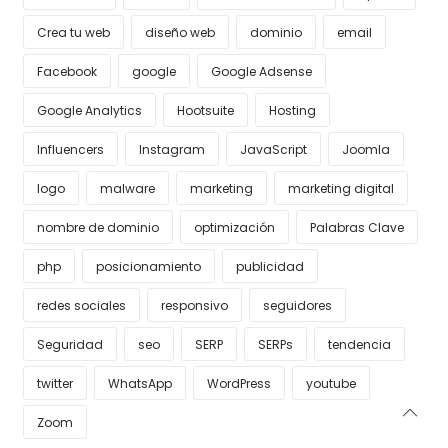
Crea tu web
diseño web
dominio
email
Facebook
google
Google Adsense
Google Analytics
Hootsuite
Hosting
Influencers
Instagram
JavaScript
Joomla
logo
malware
marketing
marketing digital
nombre de dominio
optimización
Palabras Clave
php
posicionamiento
publicidad
redes sociales
responsivo
seguidores
Seguridad
seo
SERP
SERPs
tendencia
twitter
WhatsApp
WordPress
youtube
Zoom