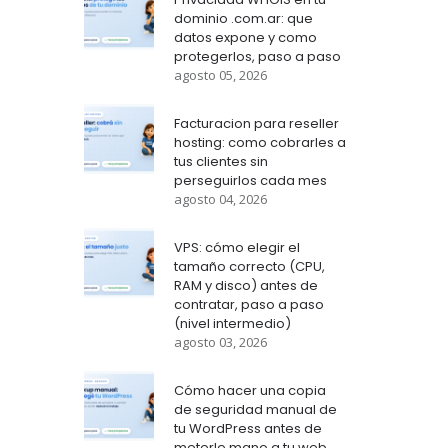
dominio .com.ar: que
datos expone y como
protegerlos, paso a paso
agosto 05, 2026
Facturacion para reseller
hosting: como cobrarles a
tus clientes sin
perseguirlos cada mes
agosto 04, 2026
VPS: cómo elegir el
tamaño correcto (CPU,
RAM y disco) antes de
contratar, paso a paso
(nivel intermedio)
agosto 03, 2026
Cómo hacer una copia
de seguridad manual de
tu WordPress antes de
meterle mano a tu web