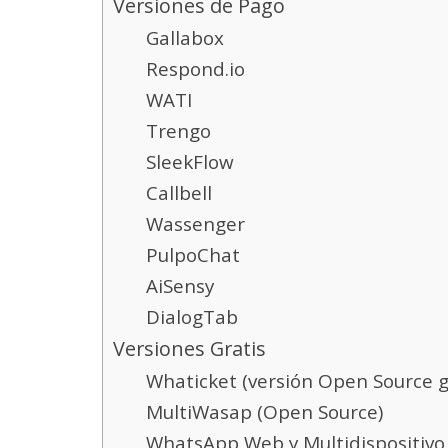
Versiones de Pago
Gallabox
Respond.io
WATI
Trengo
SleekFlow
Callbell
Wassenger
PulpoChat
AiSensy
DialogTab
Versiones Gratis
Whaticket (versión Open Source g
MultiWasap (Open Source)
WhatsApp Web y Multidispositivo 