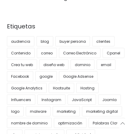
Etiquetas
audiencia
blog
buyer persona
clientes
Contenido
correo
Correo Electrónico
Cpanel
Crea tu web
diseño web
dominio
email
Facebook
google
Google Adsense
Google Analytics
Hootsuite
Hosting
Influencers
Instagram
JavaScript
Joomla
logo
malware
marketing
marketing digital
nombre de dominio
optimización
Palabras Clave