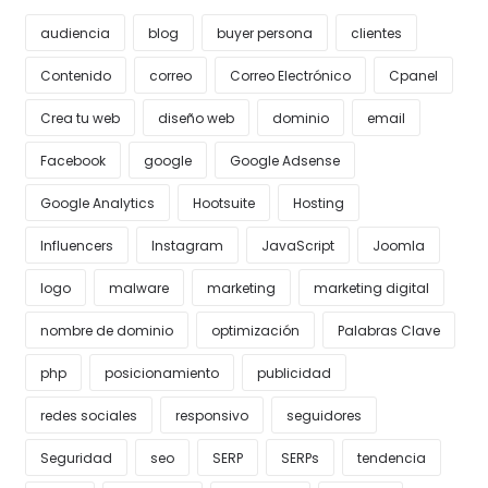
audiencia
blog
buyer persona
clientes
Contenido
correo
Correo Electrónico
Cpanel
Crea tu web
diseño web
dominio
email
Facebook
google
Google Adsense
Google Analytics
Hootsuite
Hosting
Influencers
Instagram
JavaScript
Joomla
logo
malware
marketing
marketing digital
nombre de dominio
optimización
Palabras Clave
php
posicionamiento
publicidad
redes sociales
responsivo
seguidores
Seguridad
seo
SERP
SERPs
tendencia