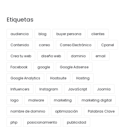
Etiquetas
audiencia
blog
buyer persona
clientes
Contenido
correo
Correo Electrónico
Cpanel
Crea tu web
diseño web
dominio
email
Facebook
google
Google Adsense
Google Analytics
Hootsuite
Hosting
Influencers
Instagram
JavaScript
Joomla
logo
malware
marketing
marketing digital
nombre de dominio
optimización
Palabras Clave
php
posicionamiento
publicidad