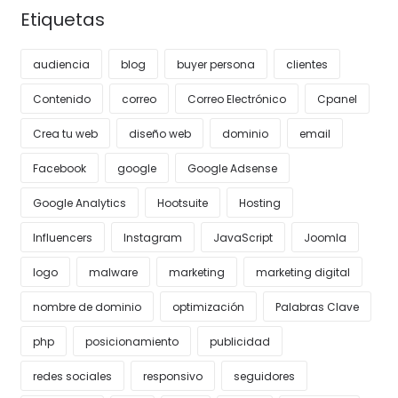
Etiquetas
audiencia
blog
buyer persona
clientes
Contenido
correo
Correo Electrónico
Cpanel
Crea tu web
diseño web
dominio
email
Facebook
google
Google Adsense
Google Analytics
Hootsuite
Hosting
Influencers
Instagram
JavaScript
Joomla
logo
malware
marketing
marketing digital
nombre de dominio
optimización
Palabras Clave
php
posicionamiento
publicidad
redes sociales
responsivo
seguidores