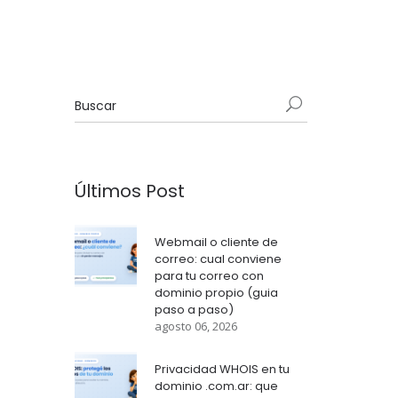
Últimos Post
Webmail o cliente de
correo: cual conviene
para tu correo con
dominio propio (guia
paso a paso)
agosto 06, 2026
Privacidad WHOIS en tu
dominio .com.ar: que