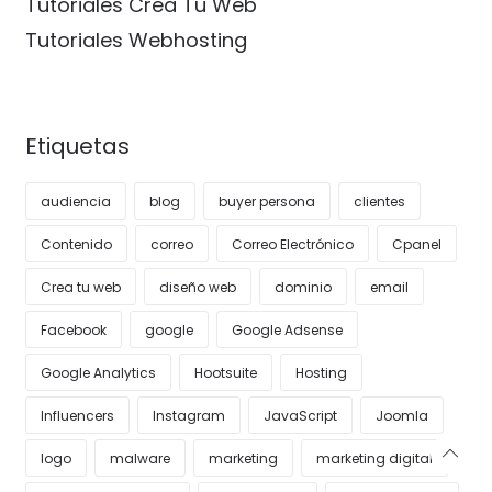
Tutoriales Crea Tu Web
Tutoriales Webhosting
Etiquetas
audiencia
blog
buyer persona
clientes
Contenido
correo
Correo Electrónico
Cpanel
Crea tu web
diseño web
dominio
email
Facebook
google
Google Adsense
Google Analytics
Hootsuite
Hosting
Influencers
Instagram
JavaScript
Joomla
logo
malware
marketing
marketing digital