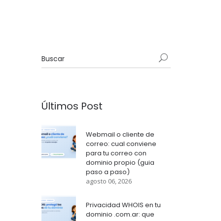
Últimos Post
Webmail o cliente de
correo: cual conviene
para tu correo con
dominio propio (guia
paso a paso)
agosto 06, 2026
Privacidad WHOIS en tu
dominio .com.ar: que