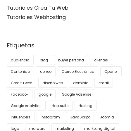
Tutoriales Crea Tu Web
Tutoriales Webhosting
Etiquetas
audiencia
blog
buyer persona
clientes
Contenido
correo
Correo Electrónico
Cpanel
Crea tu web
diseño web
dominio
email
Facebook
google
Google Adsense
Google Analytics
Hootsuite
Hosting
Influencers
Instagram
JavaScript
Joomla
logo
malware
marketing
marketing digital