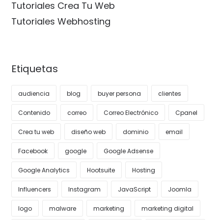
Tutoriales Crea Tu Web
Tutoriales Webhosting
Etiquetas
audiencia
blog
buyer persona
clientes
Contenido
correo
Correo Electrónico
Cpanel
Crea tu web
diseño web
dominio
email
Facebook
google
Google Adsense
Google Analytics
Hootsuite
Hosting
Influencers
Instagram
JavaScript
Joomla
logo
malware
marketing
marketing digital