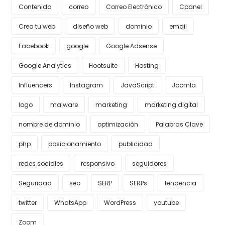
Contenido
correo
Correo Electrónico
Cpanel
Crea tu web
diseño web
dominio
email
Facebook
google
Google Adsense
Google Analytics
Hootsuite
Hosting
Influencers
Instagram
JavaScript
Joomla
logo
malware
marketing
marketing digital
nombre de dominio
optimización
Palabras Clave
php
posicionamiento
publicidad
redes sociales
responsivo
seguidores
Seguridad
seo
SERP
SERPs
tendencia
twitter
WhatsApp
WordPress
youtube
Zoom