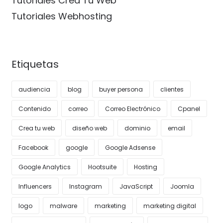
Tutoriales Crea Tu Web
Tutoriales Webhosting
Etiquetas
audiencia
blog
buyer persona
clientes
Contenido
correo
Correo Electrónico
Cpanel
Crea tu web
diseño web
dominio
email
Facebook
google
Google Adsense
Google Analytics
Hootsuite
Hosting
Influencers
Instagram
JavaScript
Joomla
logo
malware
marketing
marketing digital