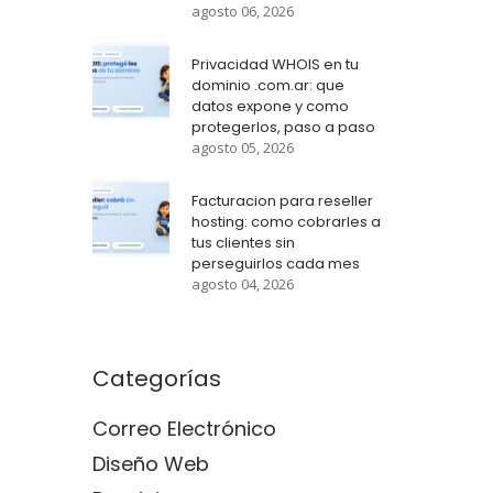
agosto 06, 2026
Privacidad WHOIS en tu
dominio .com.ar: que
datos expone y como
protegerlos, paso a paso
agosto 05, 2026
Facturacion para reseller
hosting: como cobrarles a
tus clientes sin
perseguirlos cada mes
agosto 04, 2026
Categorías
Correo Electrónico
Diseño Web