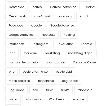
Contenido
correo
Correo Electrónico
Cpanel
Crea tu web
diseño web
dominio
email
Facebook
google
Google Adsense
Google Analytics
Hootsuite
Hosting
Influencers
Instagram
JavaScript
Joomla
logo
malware
marketing
marketing digital
nombre de dominio
optimización
Palabras Clave
php
posicionamiento
publicidad
redes sociales
responsivo
seguidores
Seguridad
seo
SERP
SERPs
tendencia
twitter
WhatsApp
WordPress
youtube