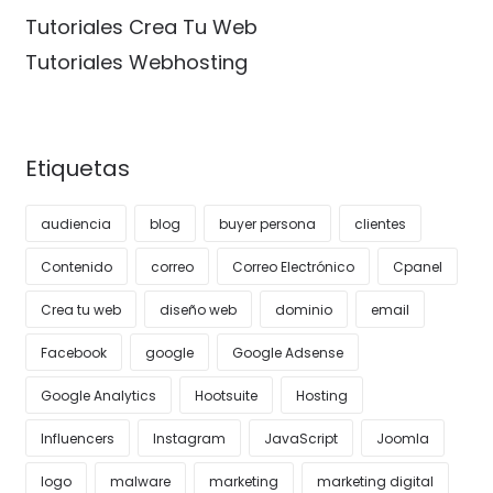
Tutoriales Crea Tu Web
Tutoriales Webhosting
Etiquetas
audiencia
blog
buyer persona
clientes
Contenido
correo
Correo Electrónico
Cpanel
Crea tu web
diseño web
dominio
email
Facebook
google
Google Adsense
Google Analytics
Hootsuite
Hosting
Influencers
Instagram
JavaScript
Joomla
logo
malware
marketing
marketing digital