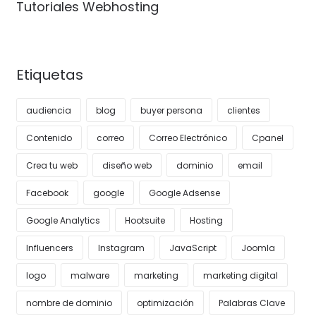
Tutoriales Webhosting
Etiquetas
audiencia
blog
buyer persona
clientes
Contenido
correo
Correo Electrónico
Cpanel
Crea tu web
diseño web
dominio
email
Facebook
google
Google Adsense
Google Analytics
Hootsuite
Hosting
Influencers
Instagram
JavaScript
Joomla
logo
malware
marketing
marketing digital
nombre de dominio
optimización
Palabras Clave