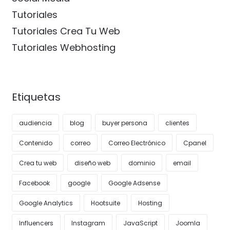
Tutoriales
Tutoriales Crea Tu Web
Tutoriales Webhosting
Etiquetas
audiencia
blog
buyer persona
clientes
Contenido
correo
Correo Electrónico
Cpanel
Crea tu web
diseño web
dominio
email
Facebook
google
Google Adsense
Google Analytics
Hootsuite
Hosting
Influencers
Instagram
JavaScript
Joomla