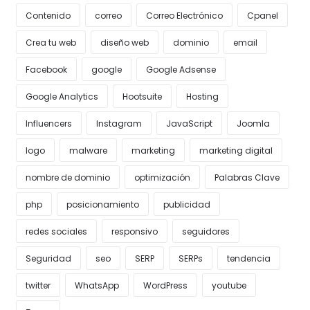
Contenido
correo
Correo Electrónico
Cpanel
Crea tu web
diseño web
dominio
email
Facebook
google
Google Adsense
Google Analytics
Hootsuite
Hosting
Influencers
Instagram
JavaScript
Joomla
logo
malware
marketing
marketing digital
nombre de dominio
optimización
Palabras Clave
php
posicionamiento
publicidad
redes sociales
responsivo
seguidores
Seguridad
seo
SERP
SERPs
tendencia
twitter
WhatsApp
WordPress
youtube