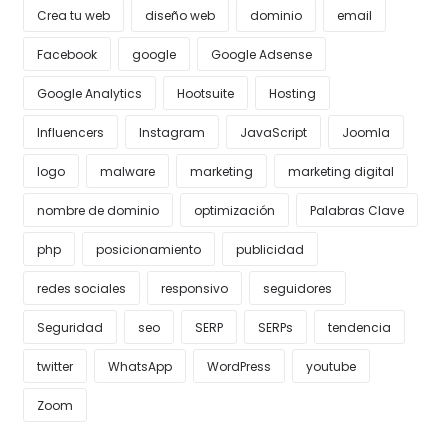
Crea tu web
diseño web
dominio
email
Facebook
google
Google Adsense
Google Analytics
Hootsuite
Hosting
Influencers
Instagram
JavaScript
Joomla
logo
malware
marketing
marketing digital
nombre de dominio
optimización
Palabras Clave
php
posicionamiento
publicidad
redes sociales
responsivo
seguidores
Seguridad
seo
SERP
SERPs
tendencia
twitter
WhatsApp
WordPress
youtube
Zoom