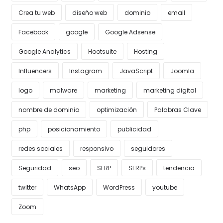
Crea tu web
diseño web
dominio
email
Facebook
google
Google Adsense
Google Analytics
Hootsuite
Hosting
Influencers
Instagram
JavaScript
Joomla
logo
malware
marketing
marketing digital
nombre de dominio
optimización
Palabras Clave
php
posicionamiento
publicidad
redes sociales
responsivo
seguidores
Seguridad
seo
SERP
SERPs
tendencia
twitter
WhatsApp
WordPress
youtube
Zoom