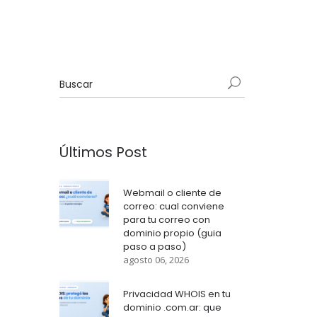
Últimos Post
Webmail o cliente de
correo: cual conviene
para tu correo con
dominio propio (guia
paso a paso)
agosto 06, 2026
Privacidad WHOIS en tu
dominio .com.ar: que