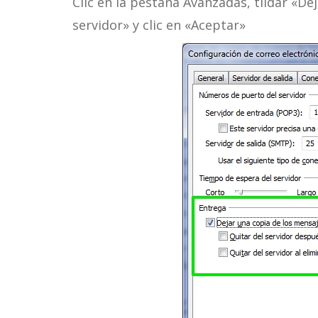
Clic en la pestaña Avanzadas, tildar «De
servidor» y clic en «Aceptar»