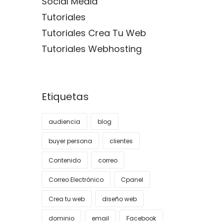
Social Media
Tutoriales
Tutoriales Crea Tu Web
Tutoriales Webhosting
Etiquetas
audiencia
blog
buyer persona
clientes
Contenido
correo
Correo Electrónico
Cpanel
Crea tu web
diseño web
dominio
email
Facebook