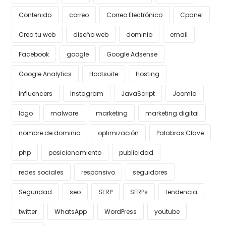
Contenido
correo
Correo Electrónico
Cpanel
Crea tu web
diseño web
dominio
email
Facebook
google
Google Adsense
Google Analytics
Hootsuite
Hosting
Influencers
Instagram
JavaScript
Joomla
logo
malware
marketing
marketing digital
nombre de dominio
optimización
Palabras Clave
php
posicionamiento
publicidad
redes sociales
responsivo
seguidores
Seguridad
seo
SERP
SERPs
tendencia
twitter
WhatsApp
WordPress
youtube