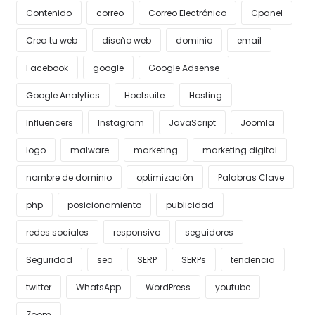
Contenido
correo
Correo Electrónico
Cpanel
Crea tu web
diseño web
dominio
email
Facebook
google
Google Adsense
Google Analytics
Hootsuite
Hosting
Influencers
Instagram
JavaScript
Joomla
logo
malware
marketing
marketing digital
nombre de dominio
optimización
Palabras Clave
php
posicionamiento
publicidad
redes sociales
responsivo
seguidores
Seguridad
seo
SERP
SERPs
tendencia
twitter
WhatsApp
WordPress
youtube
Zoom