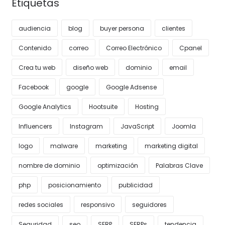
Etiquetas
audiencia
blog
buyer persona
clientes
Contenido
correo
Correo Electrónico
Cpanel
Crea tu web
diseño web
dominio
email
Facebook
google
Google Adsense
Google Analytics
Hootsuite
Hosting
Influencers
Instagram
JavaScript
Joomla
logo
malware
marketing
marketing digital
nombre de dominio
optimización
Palabras Clave
php
posicionamiento
publicidad
redes sociales
responsivo
seguidores
Seguridad
seo
SERP
SERPs
tendencia